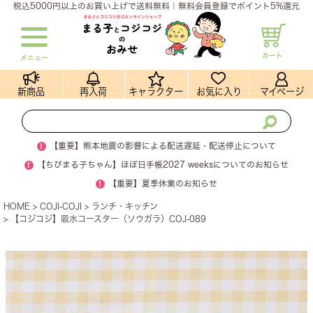
税込5000円以上のお買い上げで送料無料｜無料会員登録でポイント5%還元
カート
メニュー
新商品
再入荷
キャラクター
お気に入り
マイページ
!
【重要】熊本地震の影響による配送遅延・配送停止について
!
【ちびまる子ちゃん】ほぼ日手帳2027 weeksについてのお知らせ
!
【重要】夏季休業のお知らせ
HOME
COJI-COJI
ランチ・キッチン
【コジコジ】吸水コースター（ソウガラ）COJ-089