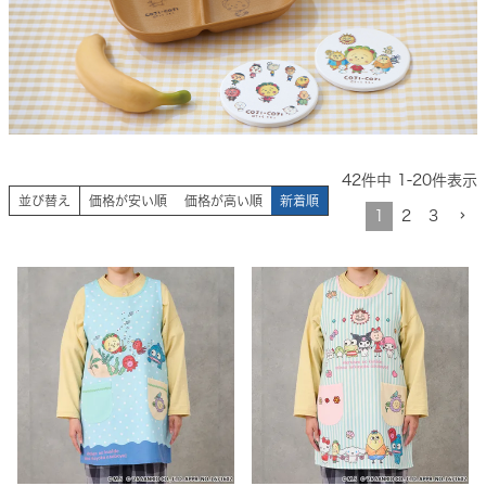
42
件中
1
-
20
件表示
並び替え
価格が安い順
価格が高い順
新着順
1
2
3