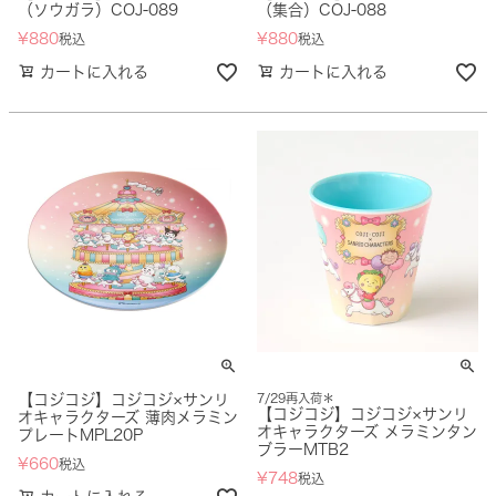
（ソウガラ）COJ-089
（集合）COJ-088
¥
880
¥
880
税込
税込
カートに入れる
カートに入れる
【コジコジ】コジコジ×サンリ
7/29再入荷＊
【コジコジ】コジコジ×サンリ
オキャラクターズ 薄肉メラミン
オキャラクターズ メラミンタン
プレートMPL20P
ブラーMTB2
¥
660
税込
¥
748
税込