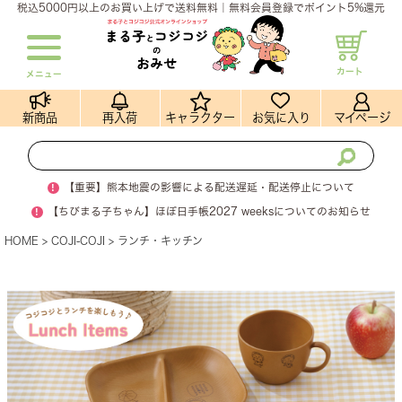
税込5000円以上のお買い上げで送料無料｜無料会員登録でポイント5%還元
カート
メニュー
新商品
再入荷
キャラクター
お気に入り
マイページ
!
【重要】熊本地震の影響による配送遅延・配送停止について
!
【ちびまる子ちゃん】ほぼ日手帳2027 weeksについてのお知らせ
HOME
COJI-COJI
ランチ・キッチン