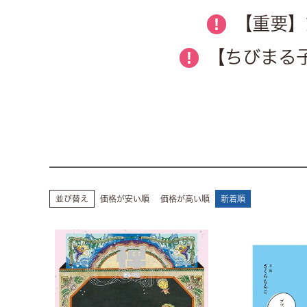
【重要】
!
【ちびまる子
!
並び替え
価格が安い順
価格が高い順
新着順