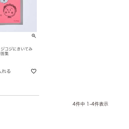
コジコジにきいてみ
問答集
入れる
4
件中
1
-
4
件表示