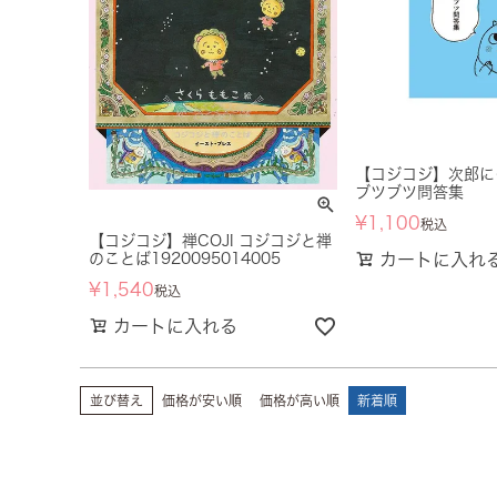
【コジコジ】次郎に
ブツブツ問答集
¥
1,100
税込
【コジコジ】禅COJI コジコジと禅
のことば1920095014005
カートに入れ
¥
1,540
税込
カートに入れる
並び替え
価格が安い順
価格が高い順
新着順