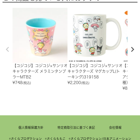
【コジコジ】コジコジ×サンリオ
【コジコジ】コジコジ×サンリオ
【コジコ
キャラクターズ メラミンタンブ
キャラクターズ マグカップL(ト
キャラク
ラーMTB2
ーキング)319158
アクリル
¥
748
¥
2,200
種）CJSR
(税込)
(税込)
¥
825
(税込
個人情報保護方針
特定商取引法に基づく表記
会社情報
©さくらプロダクション ©さくらももこ ©さくらプロダクション/日本アニメーション