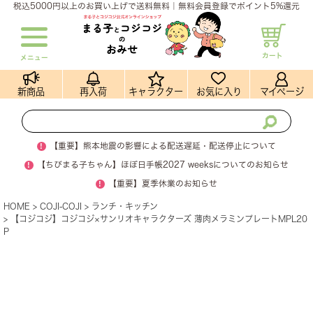
税込5000円以上のお買い上げで送料無料｜無料会員登録でポイント5%還元
カート
メニュー
新商品
再入荷
キャラクター
お気に入り
マイページ
!
【重要】熊本地震の影響による配送遅延・配送停止について
!
【ちびまる子ちゃん】ほぼ日手帳2027 weeksについてのお知らせ
!
【重要】夏季休業のお知らせ
HOME
COJI-COJI
ランチ・キッチン
【コジコジ】コジコジ×サンリオキャラクターズ 薄肉メラミンプレートMPL20
P