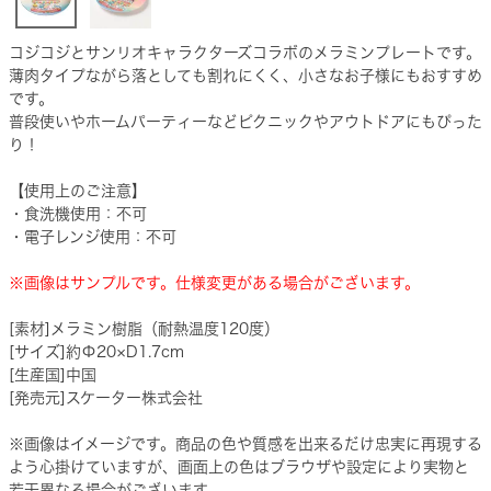
コジコジとサンリオキャラクターズコラボのメラミンプレートです。
薄肉タイプながら落としても割れにくく、小さなお子様にもおすすめ
です。
普段使いやホームパーティーなどピクニックやアウトドアにもぴった
り！
【使用上のご注意】
・食洗機使用：不可
・電子レンジ使用：不可
※画像はサンプルです。仕様変更がある場合がございます。
[素材]メラミン樹脂（耐熱温度120度）
[サイズ]約Φ20×D1.7cm
[生産国]中国
[発売元]スケーター株式会社
※画像はイメージです。商品の色や質感を出来るだけ忠実に再現する
よう心掛けていますが、画面上の色はブラウザや設定により実物と
若干異なる場合がございます。