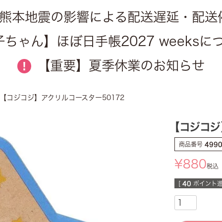
熊本地震の影響による配送遅延・配送
ちゃん】ほぼ日手帳2027 weeks
【重要】夏季休業のお知らせ
!
【コジコジ】アクリルコースター50172
【コジコジ
商品番号
499
¥
880
税込
[
40
ポイント進