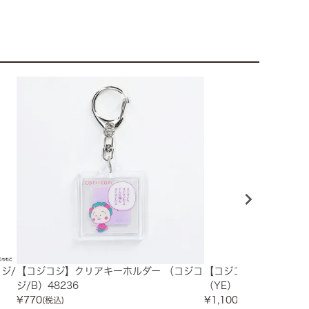
ジ/
【コジコジ】クリアキーホルダー （コジコ
【コジコジ】アクリル
ジ/B）48236
（YE）
¥
770
¥
1,100
(税込)
(税込)