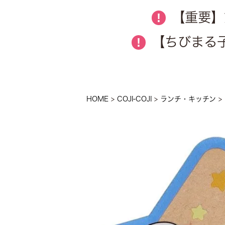
【重要】
!
【ちびまる子
!
HOME
COJI-COJI
ランチ・キッチン