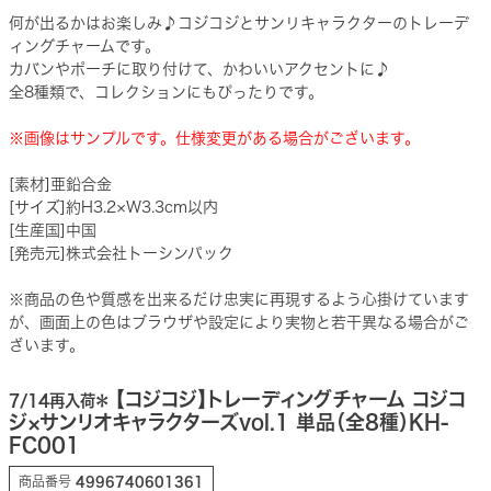
何が出るかはお楽しみ♪コジコジとサンリキャラクターのトレーデ
ィングチャームです。
カバンやポーチに取り付けて、かわいいアクセントに♪
全8種類で、コレクションにもぴったりです。
※画像はサンプルです。仕様変更がある場合がございます。
[素材]亜鉛合金
[サイズ]約H3.2×W3.3cm以内
[生産国]中国
[発売元]株式会社トーシンパック
※商品の色や質感を出来るだけ忠実に再現するよう心掛けています
が、画面上の色はブラウザや設定により実物と若干異なる場合がご
ざいます。
【コジコジ】トレーディングチャーム コジコ
7/14再入荷＊
ジ×サンリオキャラクターズvol.1 単品（全8種）KH-
FC001
商品番号
4996740601361