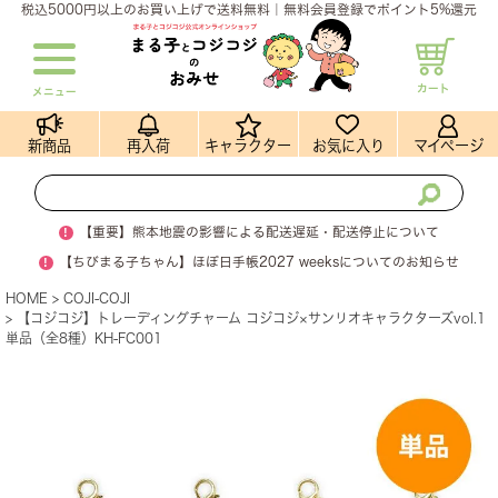
税込5000円以上のお買い上げで送料無料｜無料会員登録でポイント5%還元
カート
メニュー
新商品
再入荷
キャラクター
お気に入り
マイページ
!
【重要】熊本地震の影響による配送遅延・配送停止について
!
【ちびまる子ちゃん】ほぼ日手帳2027 weeksについてのお知らせ
HOME
COJI-COJI
【コジコジ】トレーディングチャーム コジコジ×サンリオキャラクターズvol.1
単品（全8種）KH-FC001