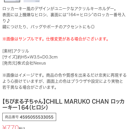
ロッカーキー風のデザインがユニークなアクリルキーホルダー。
表面には上機嫌なヒロシ、裏面には“164＝ヒロシ”のロッカー番号入
り♪
鍵につけたり、バッグやポーチのアクセントにも◎
※画像はサンプルです。仕様変更がある場合がございます。
[素材]アクリル
[サイズ]約H5×W3.5×D0.3cm
[発売元]株式会社Nexus
※画像はイメージです。商品の色や質感を出来るだけ忠実に再現する
よう心掛けていますが、画面上の色はブラウザや設定により実物と
若干異なる場合がございます。
【ちびまる子ちゃん】CHILL MARUKO CHAN ロッカ
ーキー164（ヒロシ）
商品番号
4595055533055
¥
770
税込