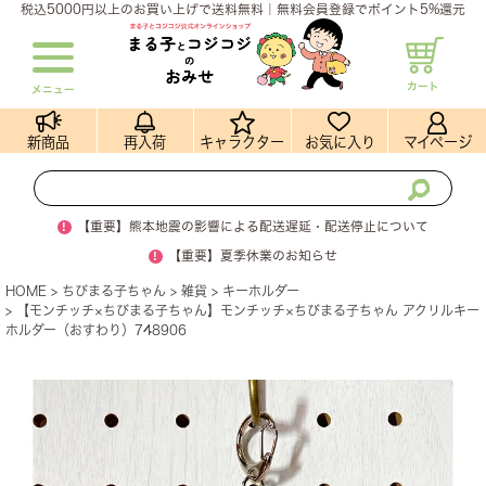
税込5000円以上のお買い上げで送料無料｜無料会員登録でポイント5%還元
カート
メニュー
新商品
再入荷
キャラクター
お気に入り
マイページ
!
【重要】熊本地震の影響による配送遅延・配送停止について
!
【重要】夏季休業のお知らせ
HOME
ちびまる子ちゃん
雑貨
キーホルダー
【モンチッチ×ちびまる子ちゃん】モンチッチ×ちびまる子ちゃん アクリルキー
ホルダー（おすわり）748906