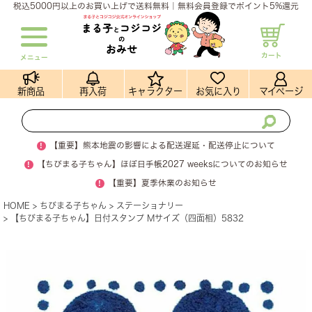
税込5000円以上のお買い上げで送料無料｜無料会員登録でポイント5%還元
カート
メニュー
新商品
再入荷
キャラクター
お気に入り
マイページ
!
【重要】熊本地震の影響による配送遅延・配送停止について
!
【ちびまる子ちゃん】ほぼ日手帳2027 weeksについてのお知らせ
!
【重要】夏季休業のお知らせ
HOME
ちびまる子ちゃん
ステーショナリー
【ちびまる子ちゃん】日付スタンプ Mサイズ（四面相）5832