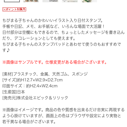
ちびまる子ちゃんのかわいいイラスト入り日付スタンプ。
手帳や日記、メモ、お手紙など、いろんな場面で大活躍！
日付部分は空欄にもできるので、ちょっとしたメッセージを書き込ん
だり、デコレーションとしても使えます。
ちびまる子ちゃんのスタンプパッドとあわせて使うのもおすすめで
す♪
※画像はサンプルです。仕様変更がある場合がございます。
[素材]プラスチック、金属、天然ゴム、スポンジ
[サイズ]約H12.7×W2.9×D2.7cm
印面サイズ：約H2.4×W2.4cm
[生産国]日本
[発売元]株式会社エピック＆リリック
※画像はイメージです。商品の色や質感を出来るだけ忠実に再現する
よう心掛けていますが、画面上の色はブラウザや設定により実物と
若干異なる場合がございます。