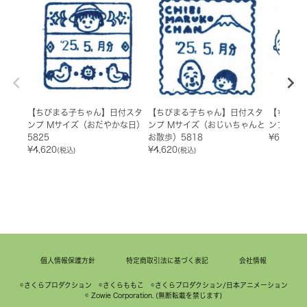
【ちびまる子ちゃん】日付スタ
【ちびまる子ちゃん】日付スタ
【ちびま
ンプ Mサイズ（おだやかな日）
ンプ Mサイズ（おじいちゃんと
ンプ 小判
5825
お散歩）5818
¥
6,160
(
¥
4,620
¥
4,620
(税込)
(税込)
個人情報保護方針
特定商取引法に基づく表記
会社情報
©さくらプロダクション ©さくらももこ ©さくらプロダクション/日本アニメーション
© Zowie Corporation. (無断転載を禁じます)