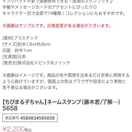
インクパッド不要で連続使用できる！浸透印スタンプです♪
手帳やメッセージカードのアクセントにぴったり◎
キャラクター別で全部で14種類！コレクションにもおすすめです。
※画像はサンプルです。仕様変更がある場合がございます。
[素材]プラスチック
[サイズ]約Φ1.8×H6.8cm
印面：約Φ1cm
[生産国]日本
[発売元]株式会社エピック&リリック
※画像はイメージです。商品の色や質感を出来るだけ忠実に再現する
よう心掛けていますが、画面上の色はブラウザや設定により実物と
若干異なる場合がございます。
【ちびまる子ちゃん】ネームスタンプ（藤木君/了解…）
5658
商品番号
4589834565658
¥
2,200
税込