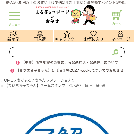
税込5000円以上のお買い上げで送料無料｜無料会員登録でポイント5%還元
カート
メニュー
新商品
再入荷
キャラクター
お気に入り
マイページ
!
【重要】熊本地震の影響による配送遅延・配送停止について
!
【ちびまる子ちゃん】ほぼ日手帳2027 weeksについてのお知らせ
HOME
ちびまる子ちゃん
ステーショナリー
【ちびまる子ちゃん】ネームスタンプ（藤木君/了解…）5658