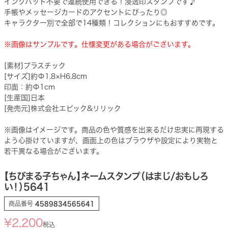
インクパッド不要で連続使用できる！浸透印スタンプです♪
手帳やメッセージカードのアクセントにぴったり◎
キャラクター別で全部で14種類！コレクションにもおすすめです。
※画像はサンプルです。仕様変更がある場合がございます。
[素材]プラスチック
[サイズ]約Φ1.8×H6.8cm
印面：約Φ1cm
[生産国]日本
[発売元]株式会社エピック&リリック
※画像はイメージです。商品の色や質感を出来るだけ忠実に再現する
よう心掛けていますが、画面上の色はブラウザや設定により実物と
若干異なる場合がございます。
【ちびまる子ちゃん】ネームスタンプ（はまじ/おもしろ
い！）5641
商品番号
4589834565641
¥
2,200
税込