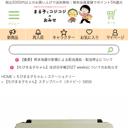
税込5000円以上のお買い上げで送料無料｜無料会員登録でポイント5%還元
カート
メニュー
新商品
再入荷
キャラクター
お気に入り
マイページ
!
【重要】熊本地震の影響による配送遅延・配送停止について
!
【ちびまる子ちゃん】ほぼ日手帳2027 weeksについてのお知らせ
HOME
ちびまる子ちゃん
ステーショナリー
【ちびまる子ちゃん】スタンプパッド（ネイビー）5856