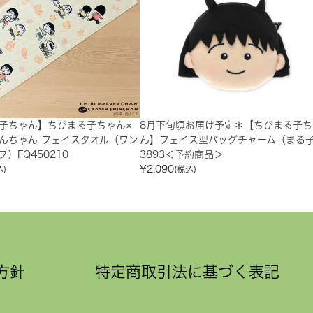
子ちゃん】ちびまる子ちゃん×
8月下旬頃お届け予定＊【ちびまる子ち
んちゃん フェイスタオル（ワン
ん】フェイス型バッグチャーム（まる
）FQ450210
3893＜予約商品＞
¥
2,090
込)
(税込)
方針
特定商取引法に基づく表記