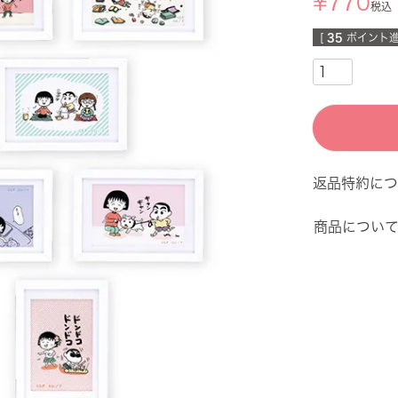
¥
770
税込
[
35
ポイント進
返品特約につ
商品につい