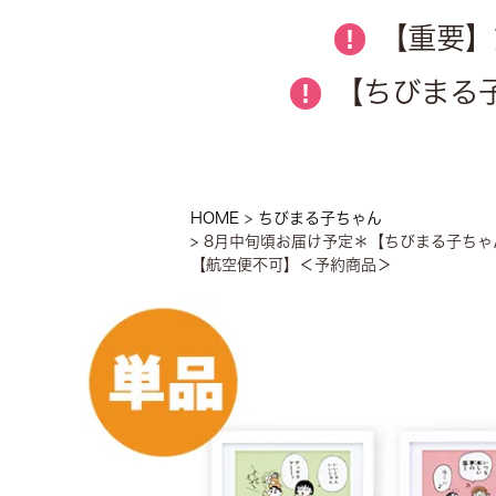
【重要】
!
【ちびまる子
!
HOME
ちびまる子ちゃん
8月中旬頃お届け予定＊【ちびまる子ちゃん
【航空便不可】＜予約商品＞