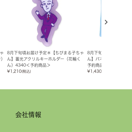
ゃ
8月下旬頃お届け予定＊【ちびまる子ちゃ
8月下旬頃お届け予定＊
子）
ん】蓄光アクリルキーホルダー（花輪く
ん】バネポーチ（おかし
ん）4340＜予約商品＞
予約商品＞
¥
1,210
¥
1,430
(税込)
(税込)
会社情報