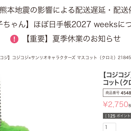
熊本地震の影響による配送遅延・配送
ちゃん】ほぼ日手帳2027 weeks
【重要】夏季休業のお知らせ
!
コジ】コジコジ×サンリオキャラクターズ マスコット（クロミ）218452
【コジコジ
コット（ク
商品番号
454
¥
2,750
[
125
ポイント