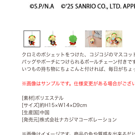
クロミのポシェットをつけた、コジコジのマスコッ
バッグやポーチにつけられるボールチェーン付きで
いつもの持ち物にちょこんと付ければ、毎日がちょ
※画像はサンプルです。仕様変更がある場合がござ
[素材]ポリエステル
[サイズ]約H15×W14×D9cm
[生産国]中国
[発売元]株式会社ナカジマコーポレーション
※画像はイメージです。商品の色や質感を出来るだ