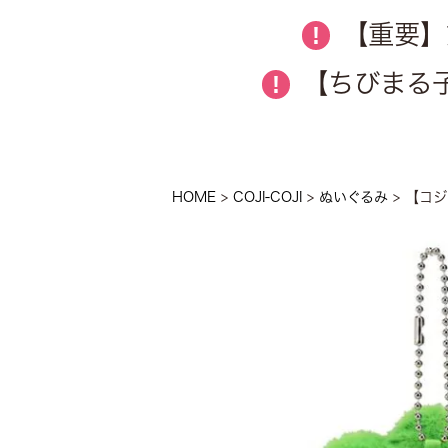
【重要】
!
【ちびまる子
!
HOME
COJI-COJI
ぬいぐるみ
【コジ