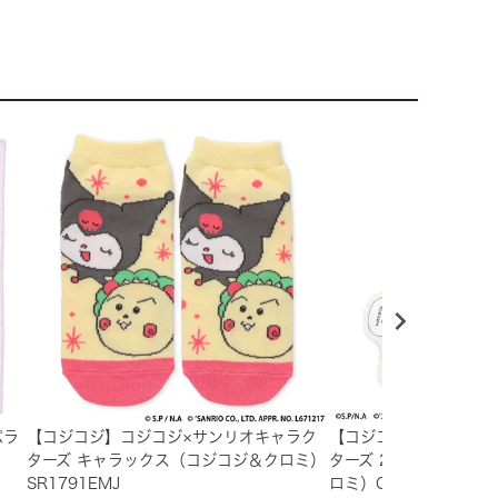
パラ
【コジコジ】コジコジ×サンリオキャラク
【コジコジ】コジコジ×
ターズ キャラックス（コジコジ＆クロミ）
ターズ 2連アクリルキー
SR1791EMJ
ロミ）CJSR-034