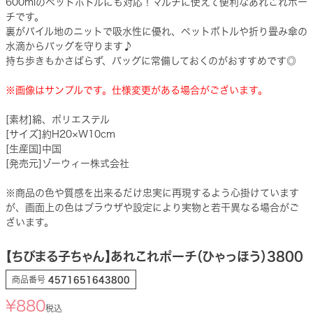
600mlのペットボトルにも対応！マルチに使えて便利なあれこれポー
チです。
裏がパイル地のニットで吸水性に優れ、ペットボトルや折り畳み傘の
水滴からバッグを守ります♪
持ち歩きもかさばらず、バッグに常備しておくのがおすすめです◎
※画像はサンプルです。仕様変更がある場合がございます。
[素材]綿、ポリエステル
[サイズ]約H20×W10cm
[生産国]中国
[発売元]ゾーウィー株式会社
※商品の色や質感を出来るだけ忠実に再現するよう心掛けています
が、画面上の色はブラウザや設定により実物と若干異なる場合がご
ざいます。
【ちびまる子ちゃん】あれこれポーチ（ひゃっほう）3800
商品番号
4571651643800
¥
880
税込