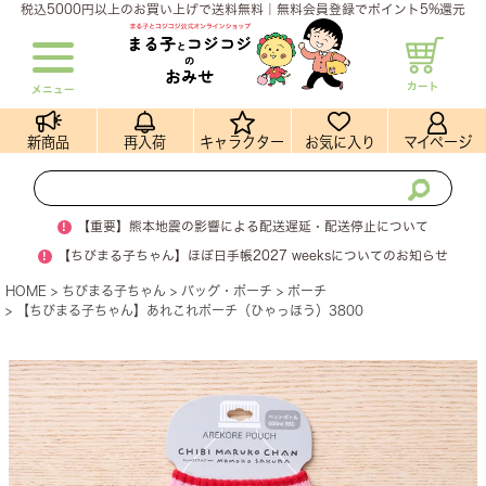
税込5000円以上のお買い上げで送料無料｜無料会員登録でポイント5%還元
カート
メニュー
新商品
再入荷
キャラクター
お気に入り
マイページ
!
【重要】熊本地震の影響による配送遅延・配送停止について
!
【ちびまる子ちゃん】ほぼ日手帳2027 weeksについてのお知らせ
HOME
ちびまる子ちゃん
バッグ・ポーチ
ポーチ
【ちびまる子ちゃん】あれこれポーチ（ひゃっほう）3800