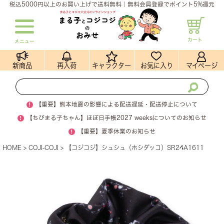
税込5000円以上のお買い上げで送料無料｜無料会員登録でポイント5%還元
カート
メニュー
新商品
再入荷
キャラクター
お気に入り
マイページ
!
【重要】熊本地震の影響による配送遅延・配送停止について
!
【ちびまる子ちゃん】ほぼ日手帳2027 weeksについてのお知らせ
!
【重要】夏季休業のお知らせ
HOME
COJI-COJI
【コジコジ】シュシュ（ホシダッコ）SR24A1611