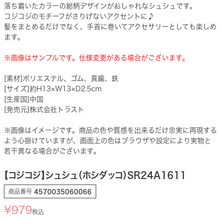
落ち着いたカラーの総柄デザインがおしゃれなシュシュです。
コジコジのモチーフがさりげないアクセントに♪
髪をまとめるだけでなく、手首に巻いてアクセサリーとしても楽しめ
ます。
※画像はサンプルです。仕様変更がある場合がございます。
[素材]ポリエステル、ゴム、真鍮、鉄
[サイズ]約H13×W13×D2.5cm
[生産国]中国
[発売元]株式会社トラスト
※画像はイメージです。商品の色や質感を出来るだけ忠実に再現する
よう心掛けていますが、画面上の色はブラウザや設定により実物と
若干異なる場合がございます。
【コジコジ】シュシュ（ホシダッコ）SR24A1611
商品番号
4570035060066
¥
979
税込