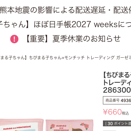
熊本地震の影響による配送遅延・配送
ちゃん】ほぼ日手帳2027 weeks
【重要】夏季休業のお知らせ
!
まる子ちゃん】ちびまる子ちゃん×モンチッチ トレーディング ガーゼミニ
【ちびま
トレーディ
286300
商品番号
493
¥
660
税込
[
30
ポイント進