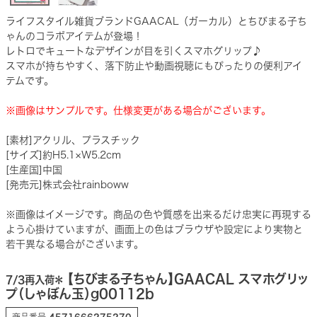
ライフスタイル雑貨ブランドGAACAL（ガーカル）とちびまる子ち
ゃんのコラボアイテムが登場！
レトロでキュートなデザインが目を引くスマホグリップ♪
スマホが持ちやすく、落下防止や動画視聴にもぴったりの便利アイ
テムです。
※画像はサンプルです。仕様変更がある場合がございます。
[素材]アクリル、プラスチック
[サイズ]約H5.1×W5.2cm
[生産国]中国
[発売元]株式会社rainboww
※画像はイメージです。商品の色や質感を出来るだけ忠実に再現する
よう心掛けていますが、画面上の色はブラウザや設定により実物と
若干異なる場合がございます。
【ちびまる子ちゃん】GAACAL スマホグリッ
7/3再入荷＊
プ（しゃぼん玉）g00112b