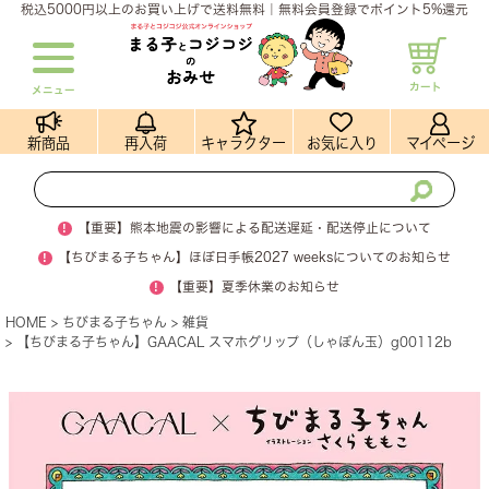
税込5000円以上のお買い上げで送料無料｜無料会員登録でポイント5%還元
カート
メニュー
新商品
再入荷
キャラクター
お気に入り
マイページ
!
【重要】熊本地震の影響による配送遅延・配送停止について
!
【ちびまる子ちゃん】ほぼ日手帳2027 weeksについてのお知らせ
!
【重要】夏季休業のお知らせ
HOME
ちびまる子ちゃん
雑貨
【ちびまる子ちゃん】GAACAL スマホグリップ（しゃぼん玉）g00112b