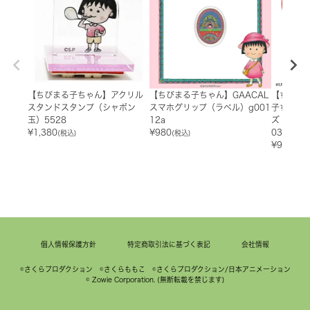
【ちびまる子ちゃん】アクリル
【ちびまる子ちゃん】GAACAL
【ちびま
スタンドスタンプ（シャボン
スマホグリップ（ラベル）g001
子ちゃん
玉）5528
12a
ズ 缶バッ
¥
1,380
¥
980
03
(税込)
(税込)
¥
990
(税込
個人情報保護方針
特定商取引法に基づく表記
会社情報
©さくらプロダクション ©さくらももこ ©さくらプロダクション/日本アニメーション
© Zowie Corporation. (無断転載を禁じます)