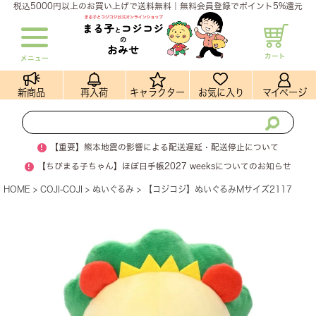
税込5000円以上のお買い上げで送料無料｜無料会員登録でポイント5%還元
カート
メニュー
新商品
再入荷
キャラクター
お気に入り
マイページ
!
【重要】熊本地震の影響による配送遅延・配送停止について
!
【ちびまる子ちゃん】ほぼ日手帳2027 weeksについてのお知らせ
HOME
COJI-COJI
ぬいぐるみ
【コジコジ】ぬいぐるみMサイズ2117