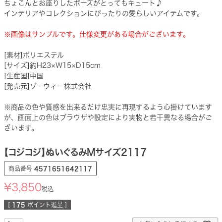
ちょこんとお座りしたポーズがとってもキュート♪
インテリアやコレクションにぴったりの愛らしいアイテムです。
※画像はサンプルです。仕様変更がある場合がございます。
[素材]ポリエステル
[サイズ]約H23×W15×D15cm
[生産国]中国
[発売元]ゾーウィー株式会社
※商品の色や質感を出来るだけ忠実に再現するよう心掛けています
が、画面上の色はブラウザや設定により実物と若干異なる場合がご
ざいます。
【コジコジ】ぬいぐるみMサイズ2117
商品番号
4571651642117
¥
3,850
税込
[
175
ポイント進呈 ]