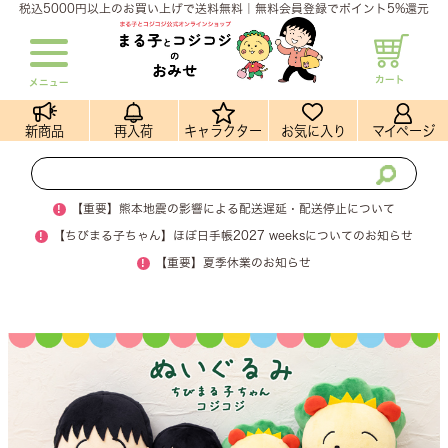
税込5000円以上のお買い上げで送料無料｜無料会員登録でポイント5%還元
カート
メニュー
新商品
再入荷
キャラクター
お気に入り
マイページ
!
【重要】熊本地震の影響による配送遅延・配送停止について
!
【ちびまる子ちゃん】ほぼ日手帳2027 weeksについてのお知らせ
!
【重要】夏季休業のお知らせ