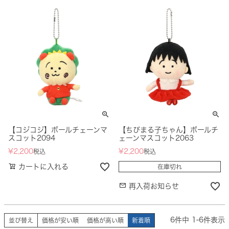
【コジコジ】ボールチェーンマ
【ちびまる子ちゃん】ボールチ
スコット2094
ェーンマスコット2063
¥
2,200
¥
2,200
税込
税込
カートに入れる
在庫切れ
再入荷お知らせ
6
件中
1
-
6
件表示
並び替え
価格が安い順
価格が高い順
新着順