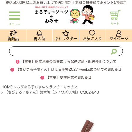
税込5000円以上のお買い上げで送料無料｜無料会員登録でポイント5%還元
カート
メニュー
新商品
再入荷
キャラクター
お気に入り
マイページ
!
【重要】熊本地震の影響による配送遅延・配送停止について
!
【ちびまる子ちゃん】ほぼ日手帳2027 weeksについてのお知らせ
!
【重要】夏季休業のお知らせ
HOME
ちびまる子ちゃん
ランチ・キッチン
【ちびまる子ちゃん】銘木箸（シノワズリ/桃）CM62-840