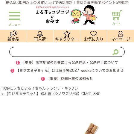
税込5000円以上のお買い上げで送料無料｜無料会員登録でポイント5%還元
カート
メニュー
新商品
再入荷
キャラクター
お気に入り
マイページ
!
【重要】熊本地震の影響による配送遅延・配送停止について
!
【ちびまる子ちゃん】ほぼ日手帳2027 weeksについてのお知らせ
!
【重要】夏季休業のお知らせ
HOME
ちびまる子ちゃん
ランチ・キッチン
【ちびまる子ちゃん】銘木箸（シノワズリ/梅）CM61-840