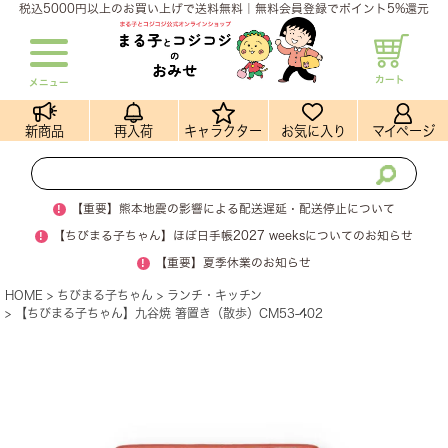
税込5000円以上のお買い上げで送料無料｜無料会員登録でポイント5%還元
カート
メニュー
新商品
再入荷
キャラクター
お気に入り
マイページ
!
【重要】熊本地震の影響による配送遅延・配送停止について
!
【ちびまる子ちゃん】ほぼ日手帳2027 weeksについてのお知らせ
!
【重要】夏季休業のお知らせ
HOME
ちびまる子ちゃん
ランチ・キッチン
【ちびまる子ちゃん】九谷焼 箸置き（散歩）CM53-402