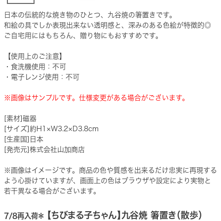
日本の伝統的な焼き物のひとつ、九谷焼の箸置きです。
和絵の具でしか表現出来ない透明感と、深みのある色絵が特徴的◎
ご自宅用にはもちろん、贈り物にもおすすめです。
【使用上のご注意】
・食洗機使用：不可
・電子レンジ使用：不可
※画像はサンプルです。仕様変更がある場合がございます。
[素材]磁器
[サイズ]約H1×W3.2×D3.8cm
[生産国]日本
[発売元]株式会社山加商店
※画像はイメージです。商品の色や質感を出来るだけ忠実に再現する
よう心掛けていますが、画面上の色はブラウザや設定により実物と
若干異なる場合がございます。
【ちびまる子ちゃん】九谷焼 箸置き（散歩）
7/8再入荷＊