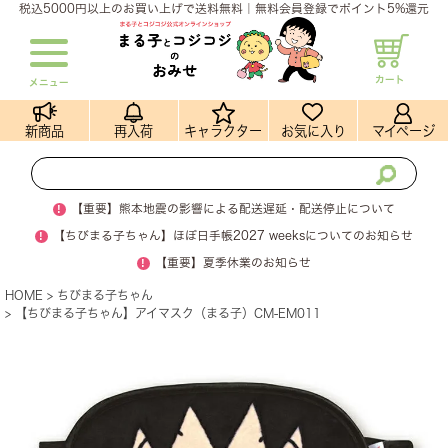
税込5000円以上のお買い上げで送料無料｜無料会員登録でポイント5%還元
カート
メニュー
新商品
再入荷
キャラクター
お気に入り
マイページ
!
【重要】熊本地震の影響による配送遅延・配送停止について
!
【ちびまる子ちゃん】ほぼ日手帳2027 weeksについてのお知らせ
!
【重要】夏季休業のお知らせ
HOME
ちびまる子ちゃん
【ちびまる子ちゃん】アイマスク（まる子）CM-EM011