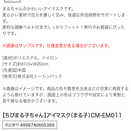
まるちゃんのかわいいアイマスクです。
柔らかい素材で目元を優しく包み、快適な休息時間をサポートしま
す。
便利な調整ベルト付きでしっかりフィット！旅行やお昼寝にぴった
りです。
※画像はサンプルです。仕様変更がある場合がございます。
[素材]ポリエステル、ナイロン
[サイズ]約H10×W20cm
[生産国]中国
[発売元]株式会社トーシンパック
※画像はイメージです。商品の色や質感を出来るだけ忠実に再現する
よう心掛けていますが、画面上の色はブラウザや設定により実物と
若干異なる場合がございます。
【ちびまる子ちゃん】アイマスク（まる子）CM-EM011
商品番号
4996740605369