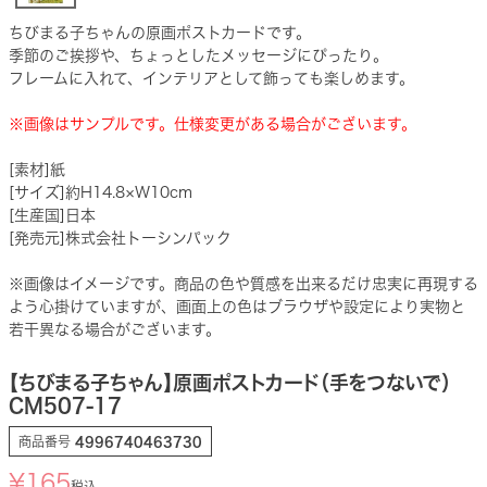
ちびまる子ちゃんの原画ポストカードです。
季節のご挨拶や、ちょっとしたメッセージにぴったり。
フレームに入れて、インテリアとして飾っても楽しめます。
※画像はサンプルです。仕様変更がある場合がございます。
[素材]紙
[サイズ]約H14.8×W10cm
[生産国]日本
[発売元]株式会社トーシンパック
※画像はイメージです。商品の色や質感を出来るだけ忠実に再現する
よう心掛けていますが、画面上の色はブラウザや設定により実物と
若干異なる場合がございます。
【ちびまる子ちゃん】原画ポストカード（手をつないで）
CM507-17
商品番号
4996740463730
¥
165
税込