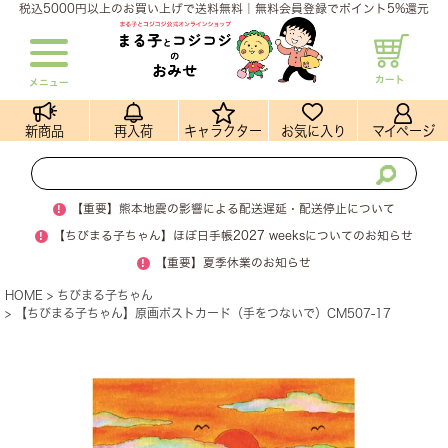
税込5000円以上のお買い上げで送料無料｜無料会員登録でポイント5%還元
カート
メニュー
新商品
再入荷
キャラクター
お気に入り
マイページ
!
【重要】熊本地震の影響による配送遅延・配送停止について
!
【ちびまる子ちゃん】ほぼ日手帳2027 weeksについてのお知らせ
!
【重要】夏季休業のお知らせ
HOME
ちびまる子ちゃん
【ちびまる子ちゃん】原画ポストカード（手をつないで）CM507-17