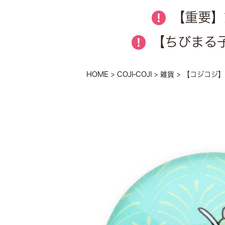
【重要】
!
【ちびまる子
!
HOME
COJI-COJI
雑貨
【コジコジ】