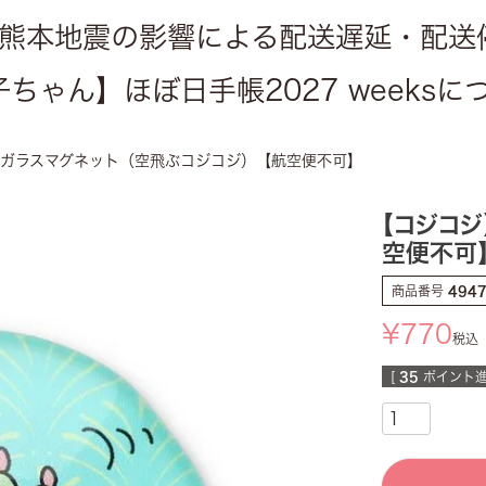
熊本地震の影響による配送遅延・配送
ちゃん】ほぼ日手帳2027 weeks
ガラスマグネット（空飛ぶコジコジ）【航空便不可】
【コジコジ
空便不可
商品番号
494
¥
770
税込
[
35
ポイント進