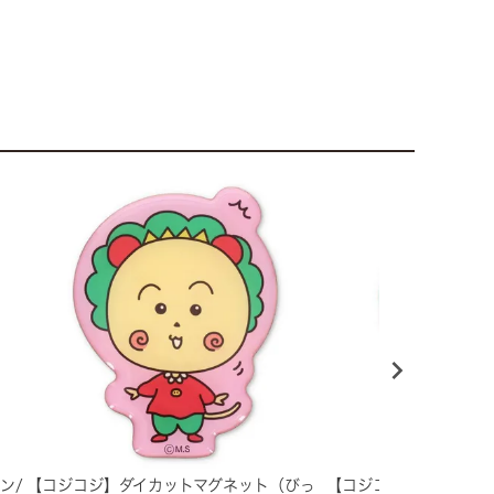
ン/
【コジコジ】ダイカットマグネット（びっ
【コジコジ】アクリルマ