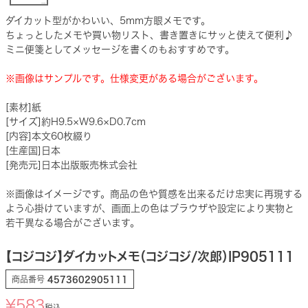
ダイカット型がかわいい、5mm方眼メモです。
ちょっとしたメモや買い物リスト、書き置きにサッと使えて便利♪
ミニ便箋としてメッセージを書くのもおすすめです。
※画像はサンプルです。仕様変更がある場合がございます。
[素材]紙
[サイズ]約H9.5×W9.6×D0.7cm
[内容]本文60枚綴り
[生産国]日本
[発売元]日本出版販売株式会社
※画像はイメージです。商品の色や質感を出来るだけ忠実に再現する
よう心掛けていますが、画面上の色はブラウザや設定により実物と
若干異なる場合がございます。
【コジコジ】ダイカットメモ（コジコジ/次郎）IP905111
商品番号
4573602905111
¥
583
税込