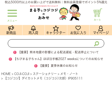
税込5000円以上のお買い上げで送料無料｜無料会員登録でポイント5%還元
カート
メニュー
新商品
再入荷
キャラクター
お気に入り
マイページ
!
【重要】熊本地震の影響による配送遅延・配送停止について
!
【ちびまる子ちゃん】ほぼ日手帳2027 weeksについてのお知らせ
!
【重要】夏季休業のお知らせ
HOME
COJI-COJI
ステーショナリー
メモ・ノート
【コジコジ】ダイカットメモ（コジコジ/次郎）IP905111