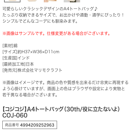
可愛らしいクラシックデザインのA4トートバッグ♪
たっぷり収納できるサイズで、お出かけや通勤・通学にぴったり！
シンプルでどんなコーデにも馴染みます。
※画像はサンプルです。仕様変更がある場合がございます。
[素材]綿
[サイズ]約H37×W36×D11cm
[生産国]インド
[最終加工地]日本
[発売元]株式会社マリモクラフト
※画像はイメージです。商品の色や質感を出来るだけ忠実に再現する
よう心掛けていますが、画面上の色はブラウザや設定により実物と
若干異なる場合がございます。
【コジコジ】A4トートバッグ（30th/役に立たないよ）
COJ-060
商品番号
4994209252963