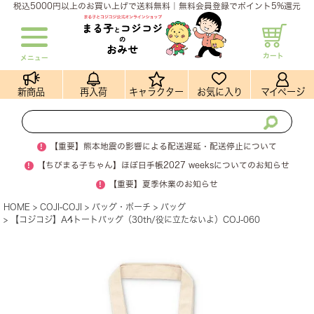
税込5000円以上のお買い上げで送料無料｜無料会員登録でポイント5%還元
カート
メニュー
新商品
再入荷
キャラクター
お気に入り
マイページ
!
【重要】熊本地震の影響による配送遅延・配送停止について
!
【ちびまる子ちゃん】ほぼ日手帳2027 weeksについてのお知らせ
!
【重要】夏季休業のお知らせ
HOME
COJI-COJI
バッグ・ポーチ
バッグ
【コジコジ】A4トートバッグ（30th/役に立たないよ）COJ-060