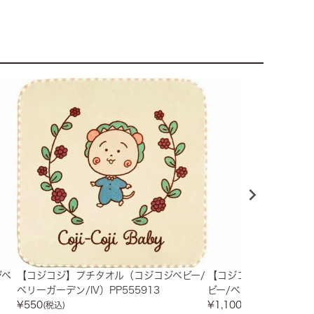
ジベ
【コジコジ】プチタオル（コジコジベビー/
【コジコジ】フェイス
ベリーガーデン/IV）PP555913
ビー/ベリーガーデン/IV）
¥
550
¥
1,100
(税込)
(税込)