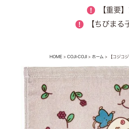
【重要】
!
【ちびまる子
!
HOME
COJI-COJI
ホーム
【コジコジ