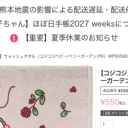
熊本地震の影響による配送遅延・配送
ちゃん】ほぼ日手帳2027 weeks
【重要】夏季休業のお知らせ
!
】ウォッシュタオル（コジコジベビー/ベリーガーデン/PK）WP55590
【コジコジ
ーガーデン
商品番号
455
¥
550
税込
[
25
ポイント進