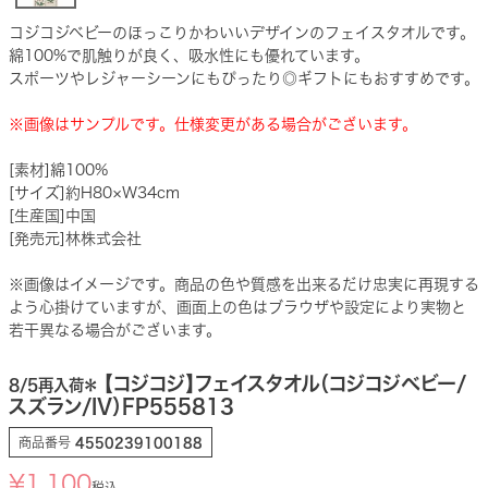
コジコジベビーのほっこりかわいいデザインのフェイスタオルです。
綿100%で肌触りが良く、吸水性にも優れています。
スポーツやレジャーシーンにもぴったり◎ギフトにもおすすめです。
※画像はサンプルです。仕様変更がある場合がございます。
[素材]綿100%
[サイズ]約H80×W34cm
[生産国]中国
[発売元]林株式会社
※画像はイメージです。商品の色や質感を出来るだけ忠実に再現する
よう心掛けていますが、画面上の色はブラウザや設定により実物と
若干異なる場合がございます。
【コジコジ】フェイスタオル（コジコジベビー/
8/5再入荷＊
スズラン/IV）FP555813
商品番号
4550239100188
¥
1,100
税込