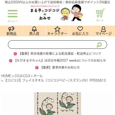
税込5000円以上のお買い上げで送料無料｜無料会員登録でポイント5%還元
カート
メニュー
新商品
再入荷
キャラクター
お気に入り
マイページ
!
【重要】熊本地震の影響による配送遅延・配送停止について
!
【ちびまる子ちゃん】ほぼ日手帳2027 weeksについてのお知らせ
!
【重要】夏季休業のお知らせ
HOME
COJI-COJI
ホーム
【コジコジ】フェイスタオル（コジコジベビー/スズラン/IV）FP555813