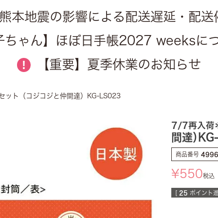
熊本地震の影響による配送遅延・配送
ちゃん】ほぼ日手帳2027 weeks
【重要】夏季休業のお知らせ
!
ット（コジコジと仲間達）KG-LS023
7/7再入荷
間達）KG-
商品番号
499
¥
550
税込
[
25
ポイント進