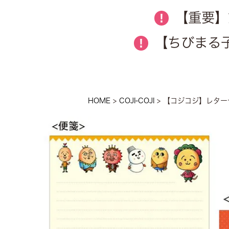
【重要】
!
【ちびまる子
!
HOME
COJI-COJI
【コジコジ】レターセ