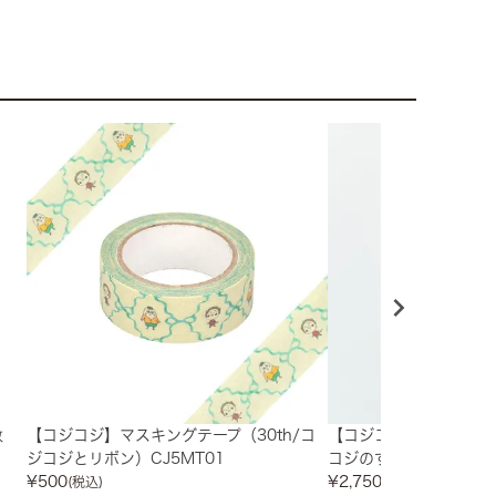
散
【コジコジ】マスキングテープ（30th/コ
【コジコジ】COJI COJI
ジコジとリボン）CJ5MT01
コジのすべて
¥
500
¥
2,750
(税込)
(税込)