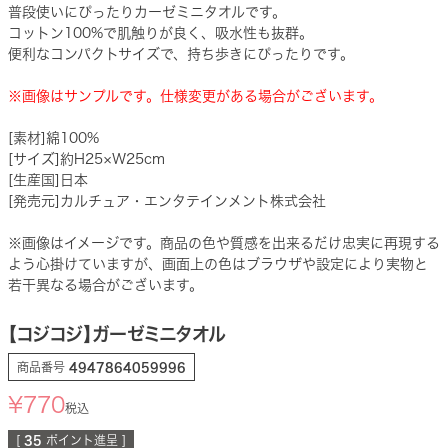
普段使いにぴったりカーゼミニタオルです。
コットン100%で肌触りが良く、吸水性も抜群。
便利なコンパクトサイズで、持ち歩きにぴったりです。
※画像はサンプルです。仕様変更がある場合がございます。
[素材]綿100%
[サイズ]約H25×W25cm
[生産国]日本
[発売元]カルチュア・エンタテインメント株式会社
※画像はイメージです。商品の色や質感を出来るだけ忠実に再現する
よう心掛けていますが、画面上の色はブラウザや設定により実物と
若干異なる場合がございます。
【コジコジ】ガーゼミニタオル
商品番号
4947864059996
¥
770
税込
[
35
ポイント進呈 ]