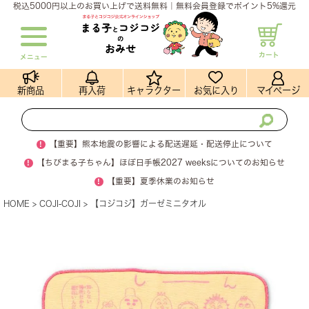
税込5000円以上のお買い上げで送料無料｜無料会員登録でポイント5%還元
カート
メニュー
新商品
再入荷
キャラクター
お気に入り
マイページ
!
【重要】熊本地震の影響による配送遅延・配送停止について
!
【ちびまる子ちゃん】ほぼ日手帳2027 weeksについてのお知らせ
!
【重要】夏季休業のお知らせ
HOME
COJI-COJI
【コジコジ】ガーゼミニタオル