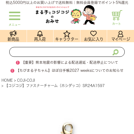
税込5000円以上のお買い上げで送料無料｜無料会員登録でポイント5%還元
カート
メニュー
新商品
再入荷
キャラクター
お気に入り
マイページ
!
【重要】熊本地震の影響による配送遅延・配送停止について
!
【ちびまる子ちゃん】ほぼ日手帳2027 weeksについてのお知らせ
HOME
COJI-COJI
【コジコジ】ファスナーチャーム（ホシダッコ）SR24A1597