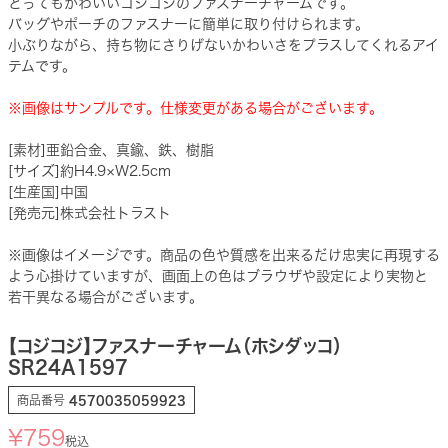
とってもかわいいコジコジのファスナーチャームです。
バッグやポーチのファスナーに簡単に取り付けられます。
小ぶりながら、持ち物にさりげないかわいさをプラスしてくれるアイ
テムです。
※画像はサンプルです。仕様変更がある場合がございます。
[素材]亜鉛合金、真鍮、鉄、樹脂
[サイズ]約H4.9×W2.5cm
[生産国]中国
[発売元]株式会社トラスト
※画像はイメージです。商品の色や質感を出来るだけ忠実に再現する
よう心掛けていますが、画面上の色はブラウザや設定により実物と
若干異なる場合がございます。
【コジコジ】ファスナーチャーム（ホシダッコ）
SR24A1597
商品番号
4570035059923
¥
759
税込