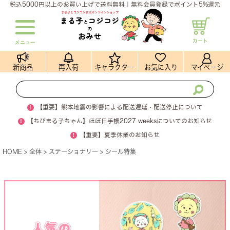
税込5000円以上のお買い上げで送料無料｜無料会員登録でポイント5%還元
カート
メニュー
新商品
再入荷
キャラクター
お気に入り
マイページ
!
【重要】熊本地震の影響による配送遅延・配送停止について
!
【ちびまる子ちゃん】ほぼ日手帳2027 weeksについてのお知らせ
!
【重要】夏季休業のお知らせ
HOME
全体
ステーショナリー
シール特集