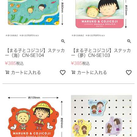
【まる子とコジコジ】ステッカ
【まる子とコジコジ】ステッカ
ー（海）CN-SE104
ー（夢）CN-SE103
¥
385
¥
385
税込
税込
カートに入れる
カートに入れる