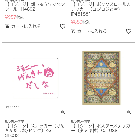
【コジコジ】刺しゅうワッペン
【コジコジ】ボックスロールス
シールHH4802
テッカー（コジコジと空）
IP461881
¥
957
税込
¥
880
税込
カートに入れる
カートに入れる
8/5再入荷＊
8/5再入荷＊
【コジコジ】ステッカー（げん
【コジコジ】ポスターステッカ
きんだしな/ピンク）KG-
ー（タヌキ村）CJ1088
SE032