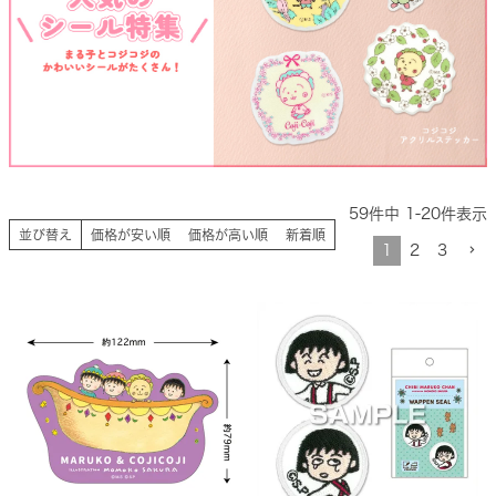
59
件中
1
-
20
件表示
並び替え
価格が安い順
価格が高い順
新着順
1
2
3