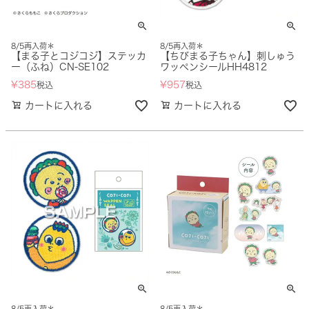
8/5再入荷＊
8/5再入荷＊
【まる子とコジコジ】ステッカ
【ちびまる子ちゃん】刺しゅう
ー（ふね）CN-SE102
ワッペンシールHH4812
¥
385
¥
957
税込
税込
カートに入れる
カートに入れる
8/5再入荷＊
8/5再入荷＊