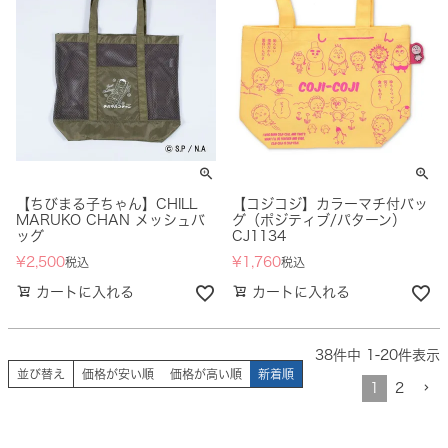
【ちびまる子ちゃん】CHILL
【コジコジ】カラーマチ付バッ
MARUKO CHAN メッシュバ
グ（ポジティブ/パターン）
ッグ
CJ1134
¥
2,500
¥
1,760
税込
税込
カートに入れる
カートに入れる
38
件中
1
-
20
件表示
並び替え
価格が安い順
価格が高い順
新着順
1
2