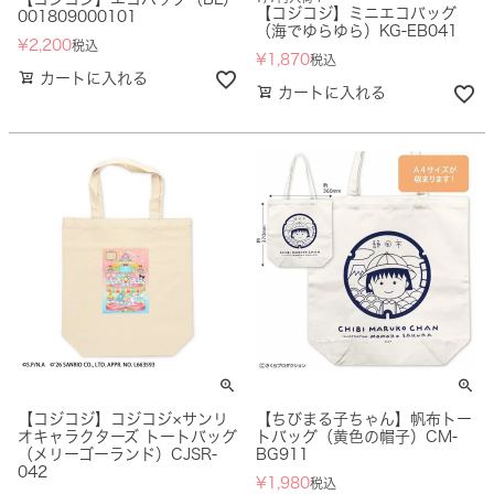
【コジコジ】ミニエコバッグ
001809000101
（海でゆらゆら）KG-EB041
¥
2,200
税込
¥
1,870
税込
カートに入れる
カートに入れる
【コジコジ】コジコジ×サンリ
【ちびまる子ちゃん】帆布トー
オキャラクターズ トートバッグ
トバッグ（黄色の帽子）CM-
（メリーゴーランド）CJSR-
BG911
042
¥
1,980
税込