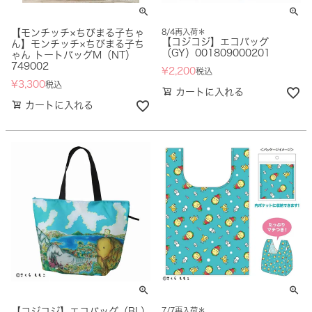
【モンチッチ×ちびまる子ちゃ
8/4再入荷＊
【コジコジ】エコバッグ
ん】モンチッチ×ちびまる子ち
（GY）001809000201
ゃん トートバッグM（NT）
749002
¥
2,200
税込
¥
3,300
税込
カートに入れる
カートに入れる
【コジコジ】エコバッグ（BL）
7/7再入荷＊