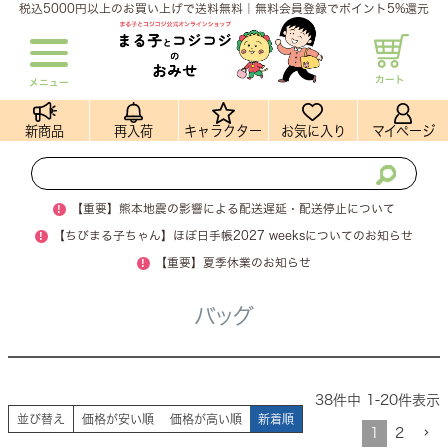
税込5000円以上のお買い上げで送料無料｜無料会員登録でポイント5%還元
カート
メニュー
新商品
再入荷
キャラクター
お気に入り
マイページ
!
【重要】熊本地震の影響による配送遅延・配送停止について
!
【ちびまる子ちゃん】ほぼ日手帳2027 weeksについてのお知らせ
!
【重要】夏季休業のお知らせ
バッグ
38
件中
1
-
20
件表示
並び替え
価格が安い順
価格が高い順
新着順
1
2