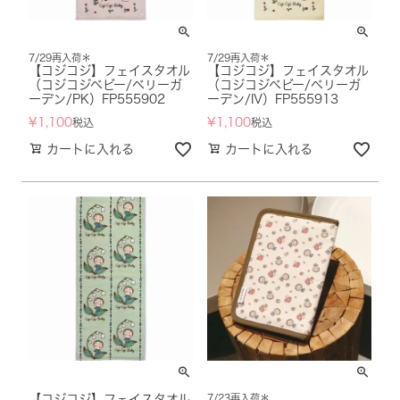
7/29再入荷＊
7/29再入荷＊
【コジコジ】フェイスタオル
【コジコジ】フェイスタオル
（コジコジベビー/ベリーガ
（コジコジベビー/ベリーガ
ーデン/PK）FP555902
ーデン/IV）FP555913
¥
1,100
¥
1,100
税込
税込
カートに入れる
カートに入れる
【コジコジ】フェイスタオル
7/23再入荷＊