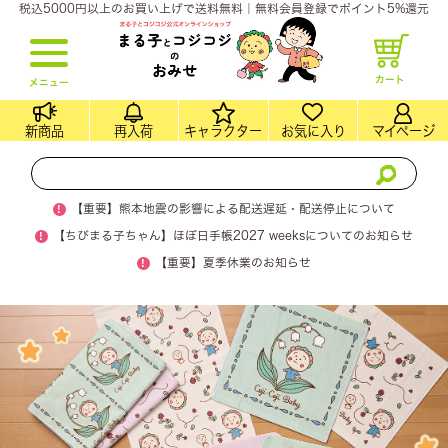
税込5000円以上のお買い上げで送料無料｜無料会員登録でポイント5%還元
カート
メニュー
新商品
再入荷
キャラクター
お気に入り
マイページ
!
【重要】熊本地震の影響による配送遅延・配送停止について
!
【ちびまる子ちゃん】ほぼ日手帳2027 weeksについてのお知らせ
!
【重要】夏季休業のお知らせ