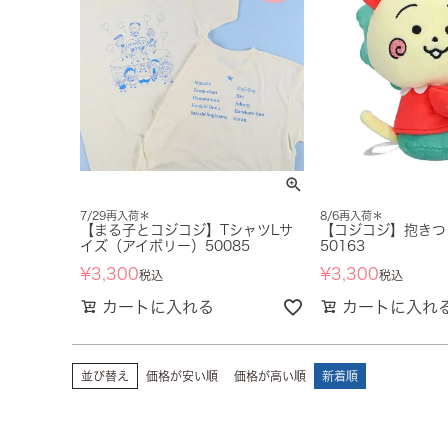
7/29再入荷＊
8/6再入荷＊
【まる子とコジコジ】TシャツLサ
【コジコジ】抱きつ
イズ（アイボリー）50085
50163
¥
3,300
¥
3,300
税込
税込
カートに入れる
カートに入れ
並び替え
価格が安い順
価格が高い順
新着順