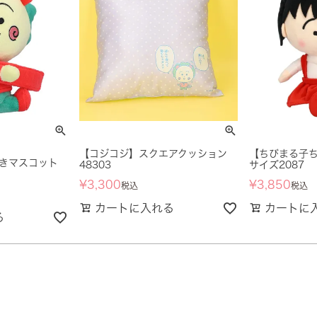
【コジコジ】スクエアクッション
【ちびまる子
きマスコット
48303
サイズ2087
¥
3,300
¥
3,850
税込
税込
カートに入れる
カートに
る