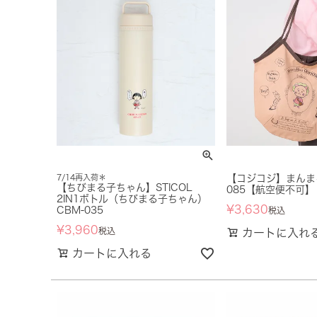
7/14再入荷＊
【コジコジ】まんまる
【ちびまる子ちゃん】STICOL
085【航空便不可】
2IN1ボトル（ちびまる子ちゃん）
¥
3,630
CBM-035
税込
¥
3,960
税込
カートに入れ
カートに入れる