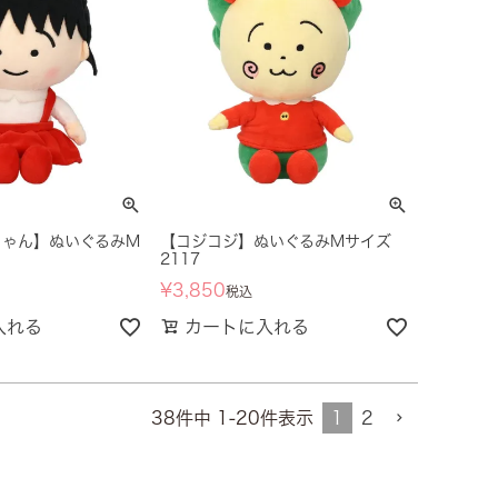
ちゃん】ぬいぐるみM
【コジコジ】ぬいぐるみMサイズ
2117
¥
3,850
税込
入れる
カートに入れる
1
2
38
件中
1
-
20
件表示