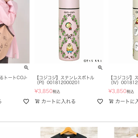
トートCOJ-
【コジコジ】ステンレスボトル
【コジコジ】
（PI）001812000201
（IV）001812
¥
3,850
¥
3,850
税込
税込
る
カートに入れる
カートに