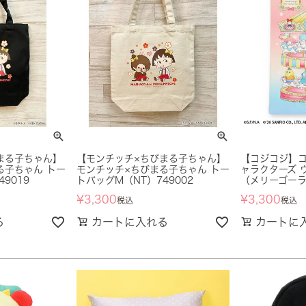
まる子ちゃん】
【モンチッチ×ちびまる子ちゃん】
【コジコジ】コ
る子ちゃん トー
モンチッチ×ちびまる子ちゃん トー
ャラクターズ 
9019
トバッグM（NT）749002
（メリーゴーラン
¥
3,300
¥
3,300
税込
税込
る
カートに入れる
カートに