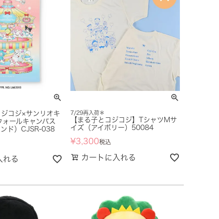
ジコジ×サンリオキ
7/29再入荷＊
【まる子とコジコジ】TシャツMサ
ウォールキャンバス
イズ（アイボリー）50084
ド）CJSR-038
¥
3,300
税込
カートに入れる
入れる