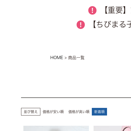
【重要】
!
【ちびまる子
!
HOME
商品一覧
並び替え
価格が安い順
価格が高い順
新着順