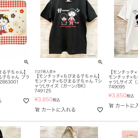
まる子ちゃん】
7/27再入荷＊
【モンチッチ×
【モンチッチ×ちびまる子ちゃん】
る子ちゃん ブラ
モンチッチ×ち
モンチッチ×ちびまる子ちゃん Tシ
863001
ャツLサイズ（
ャツLサイズ（ガーン/BK）
749095
749125
¥
3,850
税込
¥
3,850
税込
る
カートに
カートに入れる