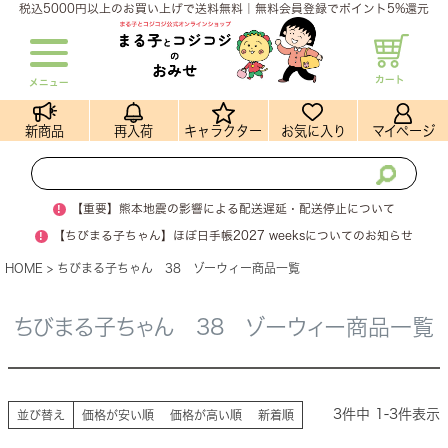
税込5000円以上のお買い上げで送料無料｜無料会員登録でポイント5%還元
カート
メニュー
新商品
再入荷
キャラクター
お気に入り
マイページ
!
【重要】熊本地震の影響による配送遅延・配送停止について
!
【ちびまる子ちゃん】ほぼ日手帳2027 weeksについてのお知らせ
HOME
ちびまる子ちゃん 38 ゾーウィー商品一覧
ちびまる子ちゃん 38 ゾーウィー商品一覧
3
件中
1
-
3
件表示
並び替え
価格が安い順
価格が高い順
新着順