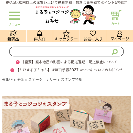
税込5000円以上のお買い上げで送料無料｜無料会員登録でポイント5%還元
カート
メニュー
新商品
再入荷
キャラクター
お気に入り
マイページ
!
【重要】熊本地震の影響による配送遅延・配送停止について
!
【ちびまる子ちゃん】ほぼ日手帳2027 weeksについてのお知らせ
HOME
全体
ステーショナリー
スタンプ特集