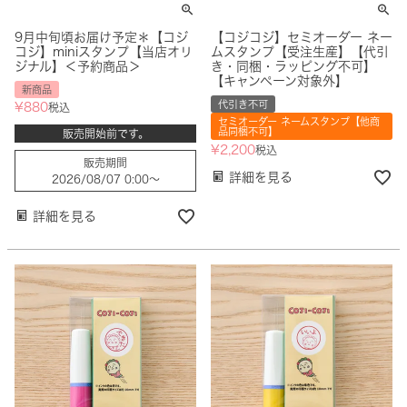
9月中旬頃お届け予定＊【コジ
【コジコジ】セミオーダー ネー
コジ】miniスタンプ【当店オリ
ムスタンプ【受注生産】【代引
ジナル】＜予約商品＞
き・同梱・ラッピング不可】
【キャンペーン対象外】
新商品
代引き不可
¥
880
税込
セミオーダー ネームスタンプ【他商
品同梱不可】
販売開始前です。
¥
2,200
税込
販売期間
詳細を見る
2026/08/07 0:00
〜
詳細を見る