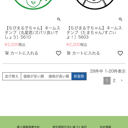
【ちびまる子ちゃん】ネームス
【ちびまる子ちゃん】ネームス
タンプ（丸尾君/ズバリ良いで
タンプ（たまちゃん/すごい
しょう）5610
よ！）5603
¥
2,200
¥
2,200
税込
税込
カートに入れる
カートに入れる
28
件中
1
-
20
件表示
並び替え
価格が安い順
価格が高い順
新着順
1
2
個人情報保護方針
特定商取引法に基づく表記
会社情報