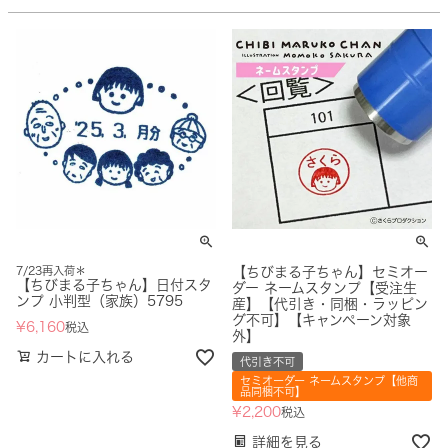
7/23再入荷＊
【ちびまる子ちゃん】セミオー
【ちびまる子ちゃん】日付スタ
ダー ネームスタンプ【受注生
ンプ 小判型（家族）5795
産】【代引き・同梱・ラッピン
グ不可】【キャンペーン対象
¥
6,160
税込
外】
カートに入れる
代引き不可
セミオーダー ネームスタンプ【他商
品同梱不可】
¥
2,200
税込
詳細を見る