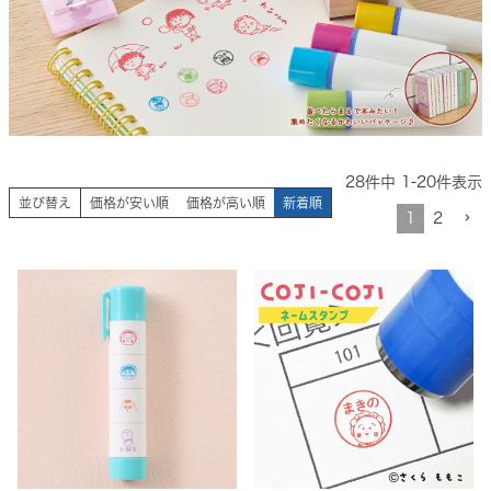
28
件中
1
-
20
件表示
並び替え
価格が安い順
価格が高い順
新着順
1
2