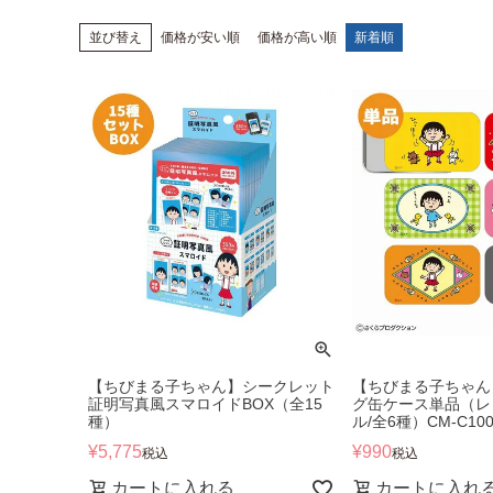
並び替え
価格が安い順
価格が高い順
新着順
【ちびまる子ちゃん】シークレット
【ちびまる子ちゃん
証明写真風スマロイドBOX（全15
グ缶ケース単品（レ
種）
ル/全6種）CM-C100
¥
5,775
¥
990
税込
税込
カートに入れる
カートに入れ