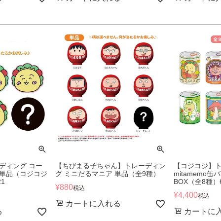
ディング コー
【ちびまる子ちゃん】トレーディン
【コジコジ】
単品（コジコジ
グ ミニだるマニア 単品（全9種）
mitamemo
1
BOX（全8種）6
¥
880
税込
¥
4,400
税込
カートに入れる
る
カートに