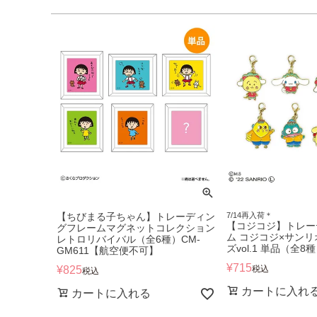
【ちびまる子ちゃん】トレーディン
7/14再入荷＊
【コジコジ】トレー
グフレームマグネットコレクション
ム コジコジ×サン
レトロリバイバル（全6種）CM-
ズvol.1 単品（全8種
GM611【航空便不可】
¥
715
¥
825
税込
税込
カートに入れ
カートに入れる