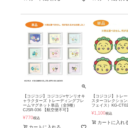
【コジコジ】コジコジ×サンリオキ
【コジコジ】トレー
ャラクターズ トレーディングフレ
スターコレクション
ームマグネット単品（全9種）
フェイス）KG-CT02
CJSR-036 【航空便不可】
¥
1,100
税込
¥
770
税込
カートに入れ
カートに入れる