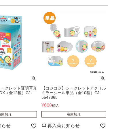
シークレット証明写真
【コジコジ】シークレットアクリル
X（全12種）CJ-
ミラーシール単品（全10種）CJ-
5547865
¥
660
税込
在庫切れ
在庫切れ
知らせ
再入荷お知らせ