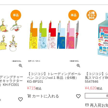
【コジコジ】トレーディングボール
【コジコジ】
ディングチャー
ペン コジコジvol.1 単品（全6種）
風スマロイドBO
リオキャラクター
KG-BP101
5547846
）KH-FC001
¥
715
¥
4,620
税込
税込
カートに入れる
る
再入荷お