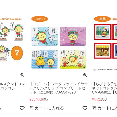
ルスタンドコレ
【コジコジ】シークレットレイヤー
【ちびまる子
/コジコジ
アクリルクリップ コンプリートセ
ネットコレクシ
ット（全10種）CJ-5547028
CM-GM011
¥
7,700
¥
825
税込
税込
る
カートに入れる
カートに