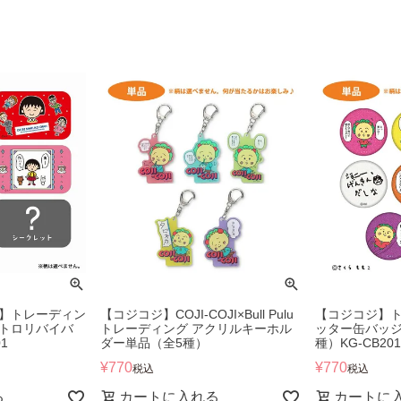
】トレーディン
【コジコジ】COJI-COJI×Bull Pulu
【コジコジ】ト
トロリバイバ
トレーディング アクリルキーホル
ッター缶バッジv
1
ダー単品（全5種）
種）KG-CB201
¥
770
¥
770
税込
税込
る
カートに入れる
カートに