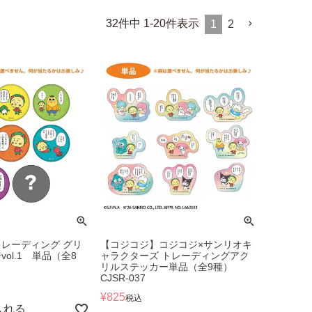
32
件中
1
-
20
件表示
1
2
レーディング グリ
【コジコジ】コジコジ×サンリオキ
ol.1 単品（全8
ャラクターズ トレーディングアク
リルステッカー単品（全9種）
CJSR-037
¥
825
税込
入れる