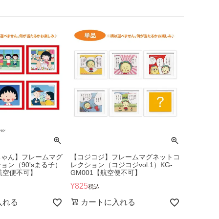
ちゃん】フレームマグ
【コジコジ】フレームマグネットコ
ョン（90'sまる子）
レクション（コジコジvol.1）KG-
【航空便不可】
GM001【航空便不可】
¥
825
税込
入れる
カートに入れる