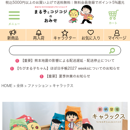
税込5000円以上のお買い上げで送料無料｜無料会員登録でポイント5%還元
カート
メニュー
新商品
再入荷
キャラクター
お気に入り
マイページ
!
【重要】熊本地震の影響による配送遅延・配送停止について
!
【ちびまる子ちゃん】ほぼ日手帳2027 weeksについてのお知らせ
!
【重要】夏季休業のお知らせ
HOME
全体
ファッション
キャラックス