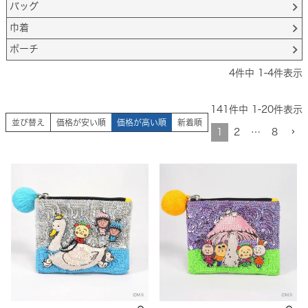
バッグ
巾着
ポーチ
4
件中
1
-
4
件表示
141
件中
1
-
20
件表示
並び替え
価格が安い順
価格が高い順
新着順
1
2
…
8