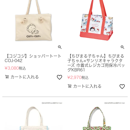
【コジコジ】ショッパートート
【ちびまる子ちゃん】ちびまる
COJ-042
子ちゃん×サンリオキャラクタ
ーズ 巾着式レジカゴ用保冷バッ
¥
3,080
税込
グKBR61
カートに入れる
¥
2,970
税込
カートに入れる