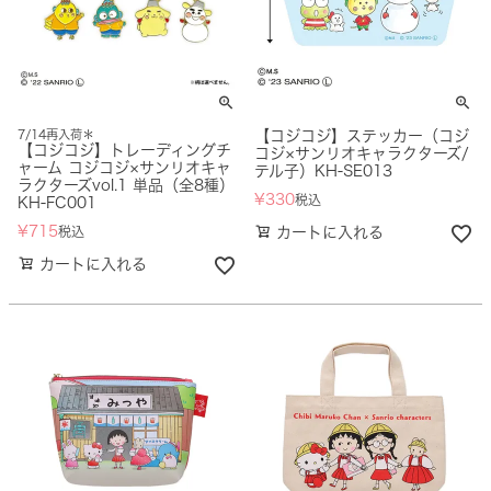
7/14再入荷＊
【コジコジ】ステッカー（コジ
【コジコジ】トレーディングチ
コジ×サンリオキャラクターズ/
ャーム コジコジ×サンリオキャ
テル子）KH-SE013
ラクターズvol.1 単品（全8種）
¥
330
税込
KH-FC001
¥
715
税込
カートに入れる
カートに入れる