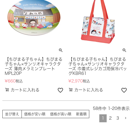
【ちびまる子ちゃん】ちびまる
【ちびまる子ちゃん】ちびまる
子ちゃん×サンリオキャラクタ
子ちゃん×サンリオキャラクタ
ーズ 薄肉メラミンプレート
ーズ 巾着式レジカゴ用保冷バッ
MPL20P
グKBR61
¥
660
¥
2,970
税込
税込
カートに入れる
カートに入れる
58
件中
1
-
20
件表示
並び替え
価格が安い順
価格が高い順
新着順
1
2
3