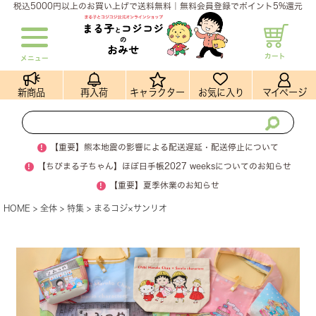
税込5000円以上のお買い上げで送料無料｜無料会員登録でポイント5%還元
カート
メニュー
新商品
再入荷
キャラクター
お気に入り
マイページ
!
【重要】熊本地震の影響による配送遅延・配送停止について
!
【ちびまる子ちゃん】ほぼ日手帳2027 weeksについてのお知らせ
!
【重要】夏季休業のお知らせ
HOME
全体
特集
まるコジ×サンリオ