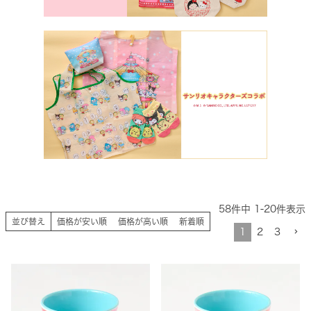
58
件中
1
-
20
件表示
並び替え
価格が安い順
価格が高い順
新着順
1
2
3