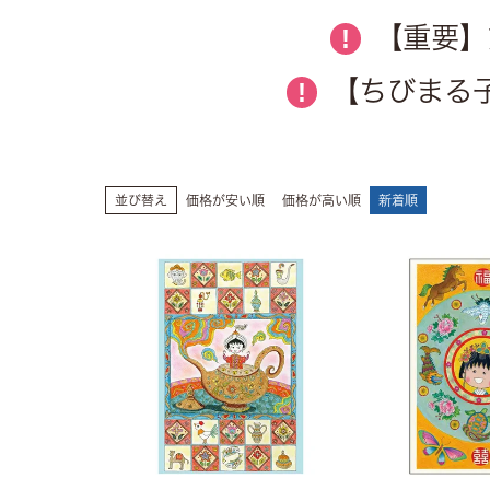
【重要】
!
【ちびまる子
!
並び替え
価格が安い順
価格が高い順
新着順