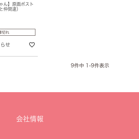
ゃん】原画ポスト
と仲間達）
庫切れ
知らせ
9
件中
1
-
9
件表示
会社情報