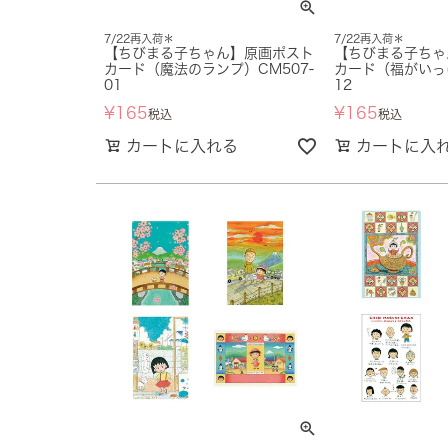
7/22再入荷＊
7/22再入荷＊
【ちびまる子ちゃん】原画ポスト
【ちびまる子ちゃ
カード（魔法のランプ）CM507-
カード（福がいっぱ
01
12
¥
165
¥
165
税込
税込
カートに入れる
カートに入