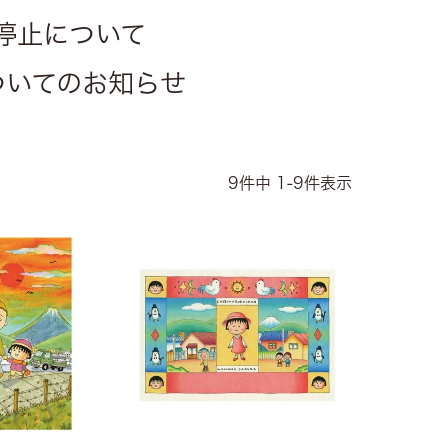
停止について
についてのお知らせ
9
件中
1
-
9
件表示