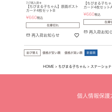
7/7再入荷＊
【ちびまる子ちゃ
【ちびまる子ちゃん】原画ポスト
カード4枚セット
カード4枚セットB
¥
660
税込
¥
660
税込
在庫
在庫切れ
再入荷お知
再入荷お知らせ
並び替え
価格が安い順
価格が高い順
新着順
HOME
ちびまる子ちゃん
ステーショナ
個人情報保護