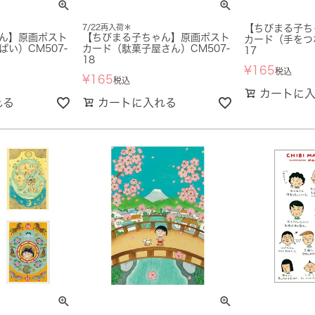
7/22再入荷＊
【ちびまる子ち
ん】原画ポスト
【ちびまる子ちゃん】原画ポスト
カード（手をつな
い）CM507-
カード（駄菓子屋さん）CM507-
17
18
¥
165
税込
¥
165
税込
カートに
れる
カートに入れる