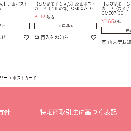
ん】原画ポスト
【ちびまる子ちゃん】原画ポスト
【ちびまる子ち
A
カード（巴川の春）CM507-16
カード（まる子
CM507-06
¥
165
税込
¥
165
税込
切れ
在庫切れ
在
らせ
再入荷お知らせ
再入荷お
リー
ポストカード
方針
特定商取引法に基づく表記