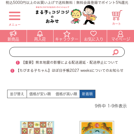
税込5000円以上のお買い上げで送料無料｜無料会員登録でポイント5%還元
カート
メニュー
新商品
再入荷
キャラクター
お気に入り
マイページ
!
【重要】熊本地震の影響による配送遅延・配送停止について
!
【ちびまる子ちゃん】ほぼ日手帳2027 weeksについてのお知らせ
並び替え
価格が安い順
価格が高い順
新着順
9
件中
1
-
9
件表示