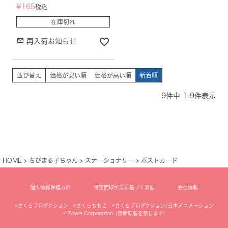
¥
165
税込
在庫切れ
再入荷お知らせ
並び替え
価格が安い順
価格が高い順
新着順
9
件中
1
-
9
件表示
HOME
ちびまる子ちゃん
ステーショナリー
ポストカード
個人情報保護方針
特定商取引法に基づく表記
会社情報
©さくらプロダクション ©さくらももこ ©さくらプロダクション/日本アニメーション
© Zowie Corporation. (無断転載を禁じます)