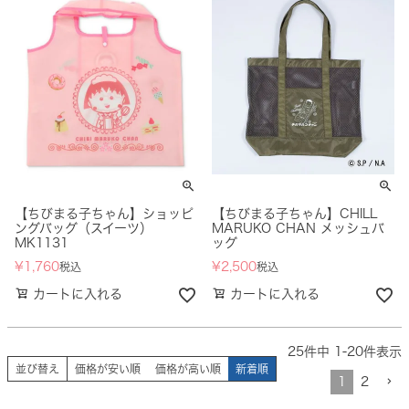
【ちびまる子ちゃん】ショッピ
【ちびまる子ちゃん】CHILL
ングバッグ（スイーツ）
MARUKO CHAN メッシュバ
MK1131
ッグ
¥
1,760
¥
2,500
税込
税込
カートに入れる
カートに入れる
25
件中
1
-
20
件表示
並び替え
価格が安い順
価格が高い順
新着順
1
2