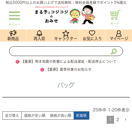
税込5000円以上のお買い上げで送料無料｜無料会員登録でポイント5%還元
カート
メニュー
新商品
再入荷
キャラクター
お気に入り
マイページ
!
【重要】熊本地震の影響による配送遅延・配送停止について
!
【重要】夏季休業のお知らせ
バッグ
25
件中
1
-
20
件表示
並び替え
価格が安い順
価格が高い順
新着順
1
2