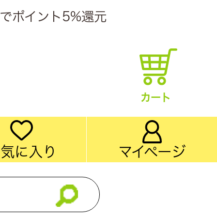
でポイント5%還元
カート
お気に入り
マイページ