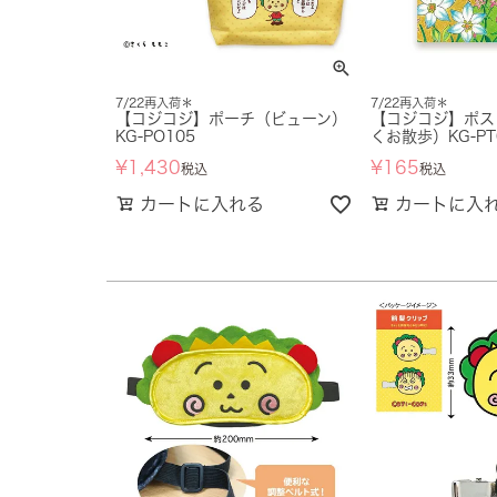
7/22再入荷＊
7/22再入荷＊
【コジコジ】ポーチ（ビューン）
【コジコジ】ポス
KG-PO105
くお散歩）KG-PT
¥
1,430
¥
165
税込
税込
カートに入れる
カートに入