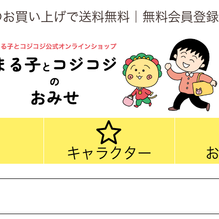
上のお買い上げで送料無料｜無料会員登録
キャラクター