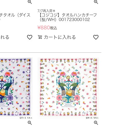
7/7再入荷＊
チタオル（ダイス
【コジコジ】タオルハンカチーフ
0
（桜/WH）001723000102
¥
880
税込
入れる
カートに入れる