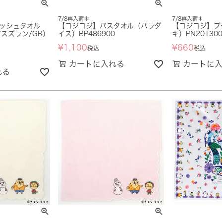
7/8再入荷＊
7/8再入荷＊
ッシュタオル
【コジコジ】バスタオル（パラダ
【コジコジ】プ
スズラン/GR）
イス）BP486900
キ）PN20130
¥
1,100
¥
660
税込
税込
カートに入れる
カートに
れる