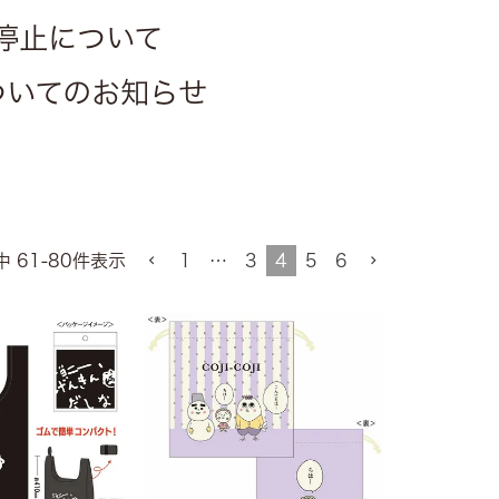
停止について
についてのお知らせ
1
…
3
4
5
6
中
61
-
80
件表示