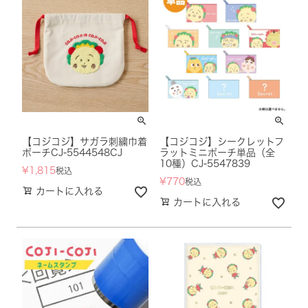
【コジコジ】サガラ刺繍巾着
【コジコジ】シークレットフ
ポーチCJ-5544548CJ
ラットミニポーチ単品（全
10種）CJ-5547839
¥
1,815
税込
¥
770
税込
カートに入れる
カートに入れる