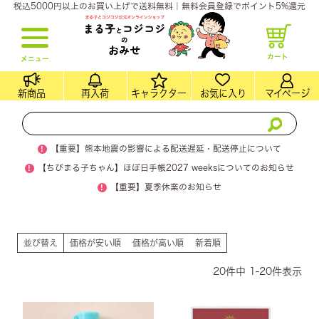
税込5000円以上のお買い上げで送料無料｜無料会員登録でポイント5%還元
カート
メニュー
新商品
再入荷
キャラクター
お気に入り
マイページ
!
【重要】熊本地震の影響による配送遅延・配送停止について
!
【ちびまる子ちゃん】ほぼ日手帳2027 weeksについてのお知らせ
!
【重要】夏季休業のお知らせ
並び替え
価格が安い順
価格が高い順
新着順
20
件中
1
-
20
件表示