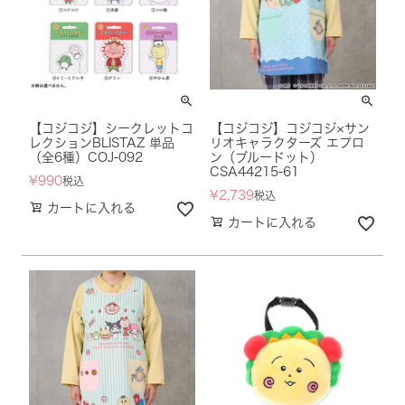
【コジコジ】シークレットコ
【コジコジ】コジコジ×サン
レクションBLISTAZ 単品
リオキャラクターズ エプロ
（全6種）COJ-092
ン（ブルードット）
CSA44215-61
¥
990
税込
¥
2,739
税込
カートに入れる
カートに入れる