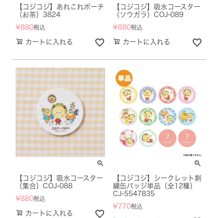
【コジコジ】あれこれポーチ
【コジコジ】吸水コースター
（お茶）3824
（ソウガラ）COJ-089
¥
880
¥
880
税込
税込
カートに入れる
カートに入れる
【コジコジ】吸水コースター
【コジコジ】シークレット刺
（集合）COJ-088
繍缶バッジ単品（全12種）
CJ-5547835
¥
880
税込
¥
770
税込
カートに入れる