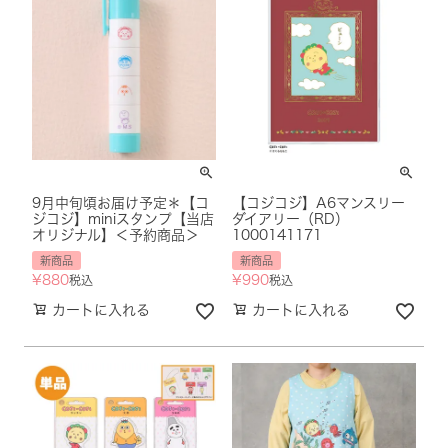
9月中旬頃お届け予定＊【コ
【コジコジ】A6マンスリー
ジコジ】miniスタンプ【当店
ダイアリー（RD）
オリジナル】＜予約商品＞
1000141171
新商品
新商品
¥
880
¥
990
税込
税込
カートに入れる
カートに入れる