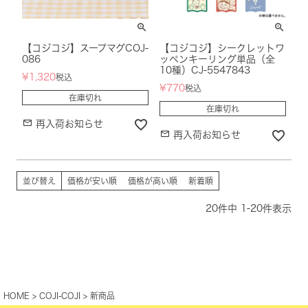
【コジコジ】スープマグCOJ-
【コジコジ】シークレットワ
086
ッペンキーリング単品（全
10種）CJ-5547843
¥
1,320
税込
¥
770
税込
在庫切れ
在庫切れ
再入荷お知らせ
再入荷お知らせ
並び替え
価格が安い順
価格が高い順
新着順
20
件中
1
-
20
件表示
HOME
COJI-COJI
新商品