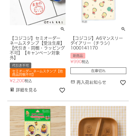
【コジコジ】セミオーダー
【コジコジ】A6マンスリー
ネームスタンプ【受注生産】
ダイアリー（チラシ）
【代引き・同梱・ラッピング
1000141170
不可】【キャンペーン対象
新商品
外】
¥
990
税込
代引き不可
在庫切れ
セミオーダー ネームスタンプ【他
商品同梱不可】
¥
2,200
税込
再入荷お知らせ
詳細を見る