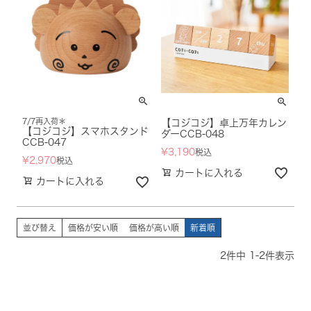
7/7再入荷＊
【コジコジ】卓上万年カレン
【コジコジ】スマホスタンド
ダーCCB-048
CCB-047
¥
3,190
税込
¥
2,970
税込
カートに入れる
カートに入れる
並び替え
価格が安い順
価格が高い順
新着順
2
件中
1
-
2
件表示