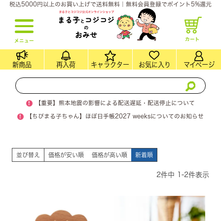
税込5000円以上のお買い上げで送料無料｜無料会員登録でポイント5%還元
カート
メニュー
新商品
再入荷
キャラクター
お気に入り
マイページ
!
【重要】熊本地震の影響による配送遅延・配送停止について
!
【ちびまる子ちゃん】ほぼ日手帳2027 weeksについてのお知らせ
並び替え
価格が安い順
価格が高い順
新着順
2
件中
1
-
2
件表示