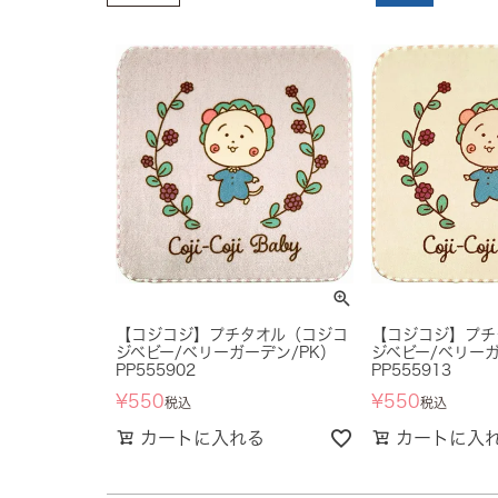
【コジコジ】プチタオル（コジコ
【コジコジ】プチ
ジベビー/ベリーガーデン/PK）
ジベビー/ベリーガ
PP555902
PP555913
¥
550
¥
550
税込
税込
カートに入れる
カートに入