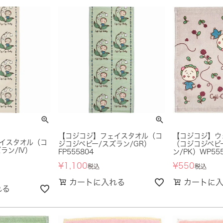
【コジコジ】フェイスタオル（コ
【コジコジ】ウ
イスタオル（コ
ジコジベビー/スズラン/GR）
（コジコジベビ
ラン/IV）
FP555804
ン/PK）WP555
¥
1,100
¥
550
税込
税込
カートに入れる
カートに
れる