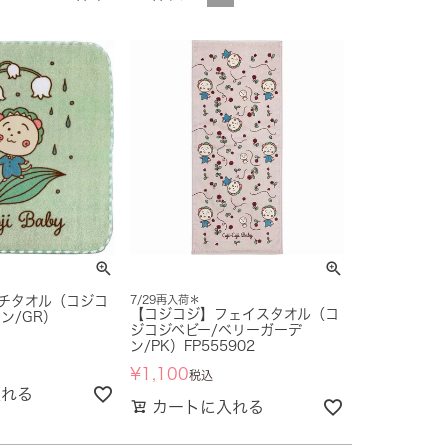
チタオル（コジコ
7/29再入荷＊
【コジコジ】フェイスタオル（コ
ン/GR）
ジコジベビー/ベリーガーデ
ン/PK）FP555902
¥
1,100
税込
入れる
カートに入れる