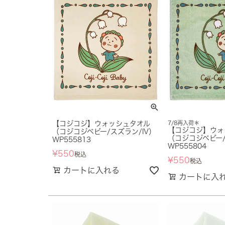
【コジコジ】ウォッシュタオル
7/8再入荷＊
【コジコジ】ウォ
（コジコジベビー/スズラン/IV）
（コジコジベビー/
WP555813
WP555804
¥
550
税込
¥
550
税込
カートに入れる
カートに入