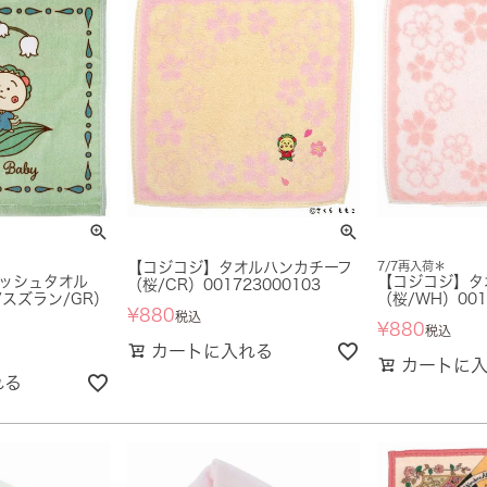
【コジコジ】タオルハンカチーフ
7/7再入荷＊
ッシュタオル
【コジコジ】タ
（桜/CR）001723000103
スズラン/GR）
（桜/WH）001
¥
880
税込
¥
880
税込
カートに入れる
カートに
れる